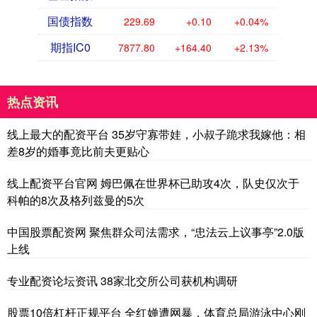
国债指数
229.69
+0.10
+0.04%
期指IC0
7877.80
+164.40
+2.13%
热点资讯
线上最大的配资平台 35岁守寡带娃，小叔子跪求我嫁他：相
差8岁的婚事竟比前夫更贴心
线上配资平台官网 姆巴佩在世界杯已助攻4次，队史仅次于
科帕的8次及格列兹曼的5次
中国股票配资网 聚焦群众司法需求，“忠法云上议事亭”2.0版
上线
专业配资论坛资讯 38家北交所公司获机构调研
股票10倍杠杆正规平台 全红婵遭网暴，体育总局游泳中心刚