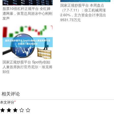
国家正规炒股平台 本周盘点
股票10倍杠杆正规平台 全红婵
（7.7-7.11）：徐工机械周涨
遭网暴，体育总局游泳中心刚刚
2.60%，主力资金合计净流出
发声
9531.73万元
国家正规炒股平台 Spotify创始
人兼首席执行官丹尼尔・埃克将
卸任
相关评论
本文评分
*